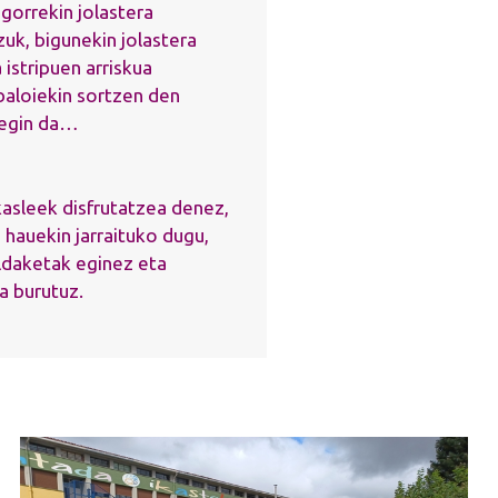
ogorrekin jolastera
zuk, bigunekin jolastera
 istripuen arriskua
 baloiekin sortzen den
 egin da…
kasleek disfrutatzea denez,
 hauekin jarraituko dugu,
daketak eginez eta
 burutuz.