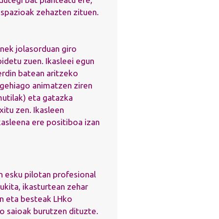
espazioak zehazten zituen.
nek jolasorduan giro
idetu zuen. Ikasleei egun
erdin batean aritzeko
e gehiago animatzen ziren
mutilak) eta gatazka
itu zen. Ikasleen
kasleena ere positiboa izan
n esku pilotan profesional
ukita, ikasturtean zehar
n eta besteak LHko
ko saioak burutzen dituzte.