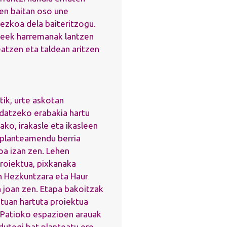
en baitan oso une
sezkoa dela baiteritzogu.
sleek harremanak lantzen
atzen eta taldean aritzen
ik, urte askotan
ldatzeko erabakia hartu
ako, irakasle eta ikasleen
 planteamendu berria
oa izan zen. Lehen
roiektua, pixkanaka
n Hezkuntzara eta Haur
 joan zen. Etapa bakoitzak
tuan hartuta proiektua
 Patioko espazioen arauak
dutegi bat planteatu ere,