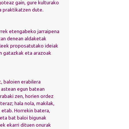
oteaz gain, gure kulturako
a praktikatzen dute.
rrek etengabeko jarraipena
izan denean aldaketak
sleek proposatutako ideiak
n gatazkak eta arazoak
, baloien erabilera
 astean egun batean
erabaki zen, horien ordez
eraz; hala nola, makilak,
 etab. Horrekin batera,
eta bat baloi bigunak
nek ekarri dituen onurak