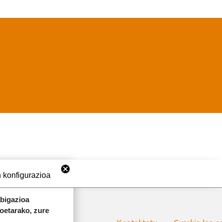
 konfigurazioa
abigazioa
koetarako, zure
ORRI-OINA