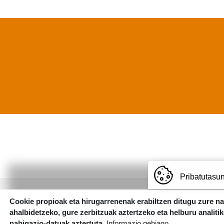
Pribatutasun
Cookie propioak eta hirugarrenenak erabiltzen ditugu zure n
Irudia
ahalbidetzeko, gure zerbitzuak aztertzeko eta helburu analiti
nabigazio-datuak aztertuta.
Informazio gehiago