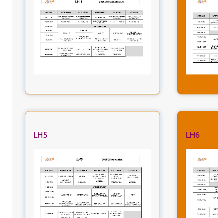
LH5
LH6