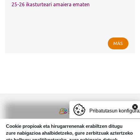
25-26 ikasturteari amaiera ematen
MÁS
Pribatutasun konfigura
Irudia
Zuazo errepidea, 29. 01200 Agurain (Araba)
Cookie propioak eta hirugarrenenak erabiltzen ditugu
T.
945 300 215
|
E.
agurain@lautadaikastola.eus
zure nabigazioa ahalbidetzeko, gure zerbitzuak aztertzeko
eta helburu analitikoetarako, zure nabigazio-datuak