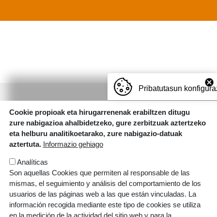
Pribatutasun konfigura
Irudia
Cookie propioak eta hirugarrenenak erabiltzen ditugu
zure nabigazioa ahalbidetzeko, gure zerbitzuak aztertzeko
Zuazo errepidea, 29. 01200 Agurain (Araba)
eta helburu analitikoetarako, zure nabigazio-datuak
T.
945 300 215
|
E.
agurain@lautadaikastola.eus
aztertuta.
Informazio gehiago
Analíticas
Irudia
Son aquellas Cookies que permiten al responsable de las
mismas, el seguimiento y análisis del comportamiento de los
ORRI-OINA
Contacto
Trabaja con nosotros
usuarios de las páginas web a las que están vinculadas. La
información recogida mediante este tipo de cookies se utiliza
Cookien politika
Pribatutasun politika
en la medición de la actividad del sitio web y para la