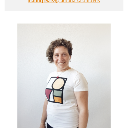
maddi.pelaez@lautadaikastola.eus
Irudia