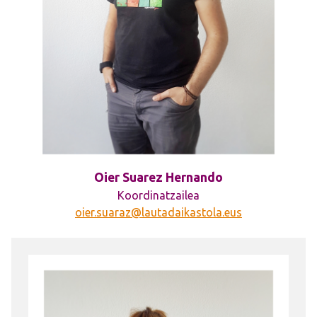
Oier Suarez Hernando
Koordinatzailea
oier.suaraz@lautadaikastola.eus
Irudia