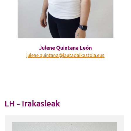
Julene Quintana León
julene.quintana@lautadaikastola.eus
LH - Irakasleak
Irudia