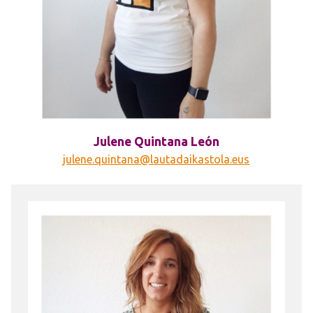
Julene Quintana León
julene.quintana@lautadaikastola.eus
Irudia