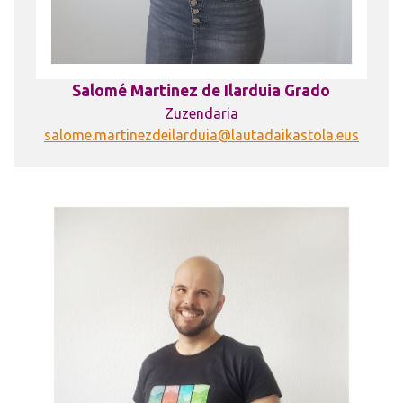
Salomé Martinez de Ilarduia Grado
Zuzendaria
salome.martinezdeilarduia@lautadaikastola.eus
Irudia