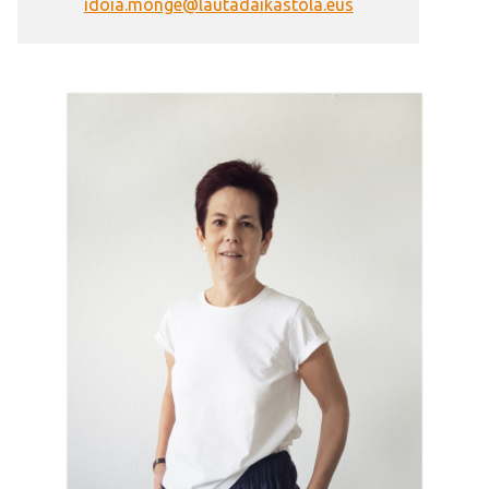
idoia.monge@lautadaikastola.eus
Irudia