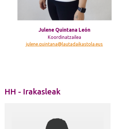
Julene Quintana León
Koordinatzailea
julene.quintana@lautadaikastola.eus
HH - Irakasleak
Irudia