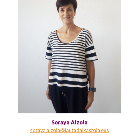
Soraya Alzola
soraya.alzola@lautadaikastola.eus