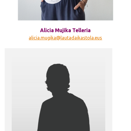
Alicia Mujika Telleria
alicia.mugika@lautadaikastola.eus
Irudia