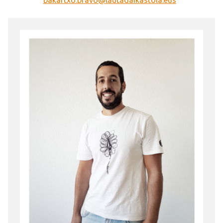
bakartxo.bravo@lautadaikastola.eus
Irudia