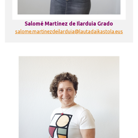
Salomé Martinez de Ilarduia Grado
salome.martinezdeilarduia@lautadaikastola.eus
Irudia