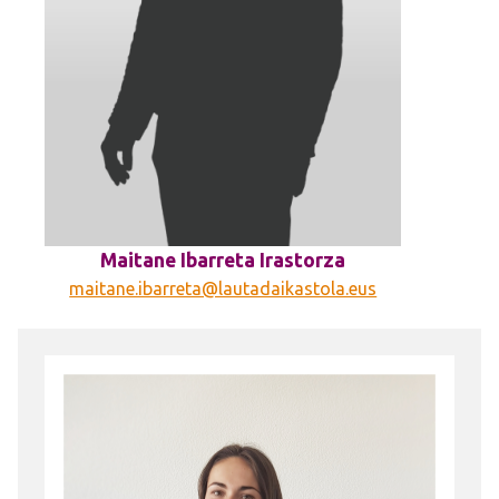
Maitane Ibarreta Irastorza
maitane.ibarreta@lautadaikastola.eus
Irudia