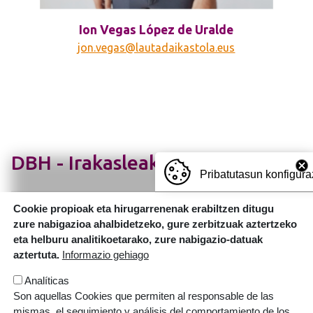
Ion Vegas López de Uralde
jon.vegas@lautadaikastola.eus
DBH - Irakasleak
Pribatutasun konfigura
Cookie propioak eta hirugarrenenak erabiltzen ditugu
Irudia
zure nabigazioa ahalbidetzeko, gure zerbitzuak aztertzeko
eta helburu analitikoetarako, zure nabigazio-datuak
aztertuta.
Informazio gehiago
Analíticas
Son aquellas Cookies que permiten al responsable de las
mismas, el seguimiento y análisis del comportamiento de los