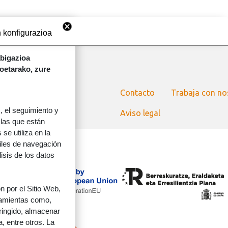
 konfigurazioa
abigazioa
koetarako, zure
ORRI-OINA
Contacto
Trabaja con no
 el seguimiento y
Aviso legal
 las que están
se utiliza en la
files de navegación
lisis de los datos
Irudia
 por el Sitio Web,
rramientas como,
tringido, almacenar
, entre otros. La