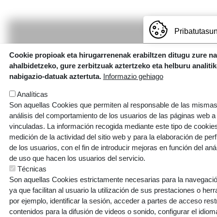
Pribatutasun
Cookie propioak eta hirugarrenenak erabiltzen ditugu zure n
ahalbidetzeko, gure zerbitzuak aztertzeko eta helburu analiti
Irudia
nabigazio-datuak aztertuta.
Informazio gehiago
Zuazo errepidea, 29. 01200 Agurain (Araba)
Analíticas
Son aquellas Cookies que permiten al responsable de las mismas,
T.
945 300 215
|
E.
agurain@lautadaikastola.eus
análisis del comportamiento de los usuarios de las páginas web a
vinculadas. La información recogida mediante este tipo de cookies 
medición de la actividad del sitio web y para la elaboración de per
de los usuarios, con el fin de introducir mejoras en función del aná
de uso que hacen los usuarios del servicio.
Técnicas
Son aquellas Cookies estrictamente necesarias para la navegación
ya que facilitan al usuario la utilización de sus prestaciones o he
por ejemplo, identificar la sesión, acceder a partes de acceso res
contenidos para la difusión de videos o sonido, configurar el idioma