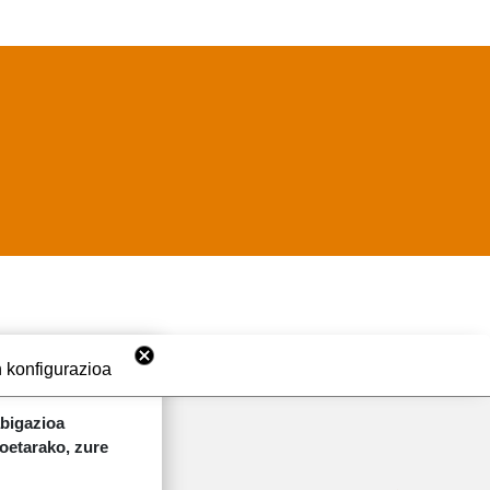
 konfigurazioa
abigazioa
koetarako, zure
ORRI-OINA